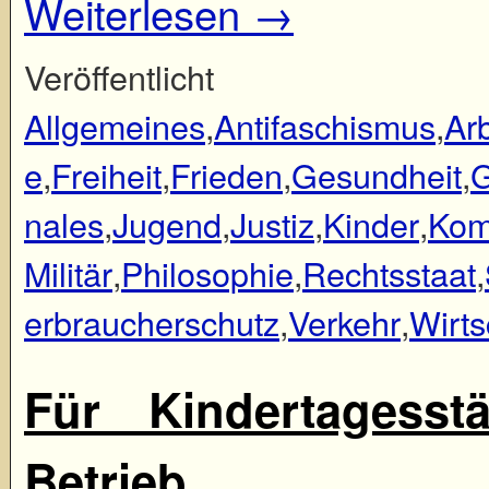
Weiterlesen
→
Veröffent
Allgemeines
,
Antifaschismus
,
Arb
e
,
Freiheit
,
Frieden
,
Gesundheit
,
G
nales
,
Jugend
,
Justiz
,
Kinder
,
Kom
Militär
,
Philosophie
,
Rechtsstaat
,
erbraucherschutz
,
Verkehr
,
Wirts
Für Kindertagesst
Betrieb