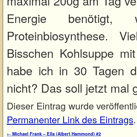
maximal 200g am Tag ver
Energie benötigt,
Proteinbiosynthese. Vi
Bisschen Kohlsuppe mit
habe ich in 30 Tagen d
nicht? Das soll jetzt mal
Dieser Eintrag wurde veröffentli
Permanenter Link des Eintrags
.
Artikelnavigation
←
Michael Frank – Ella (Albert Hammond) #2