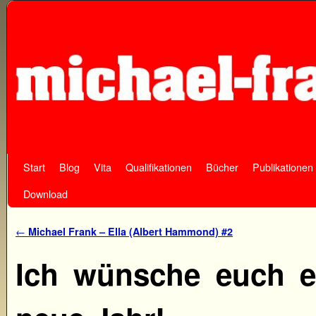
Start
Zum Inhalt wechseln
Zum sekundären Inhalt wechseln
Blog
Vita
Qualifikationen
Bücher
Publikationen
Download
Artikelnavigation
←
Michael Frank – Ella (Albert Hammond) #2
Ich wünsche euch e