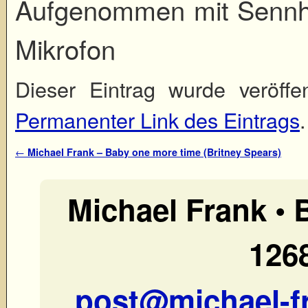
Aufgenommen mit Sennhe
Mikrofon
Dieser Eintrag wurde veröffe
Permanenter Link des Eintrags
.
Artikelnavigation
←
Michael Frank – Baby one more time (Britney Spears)
Michael Frank •
1268
post@michael-f