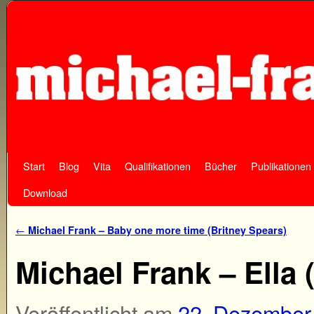
Start
Zum Inhalt wechseln
Zum sekundären Inhalt wechseln
Blog
Vita
Qualifikationen
Bücher
Publikationen
Download
Artikelnavigation
←
Michael Frank – Baby one more time (Britney Spears)
Michael Frank – Ella
Veröffentlicht am
22. Dezember