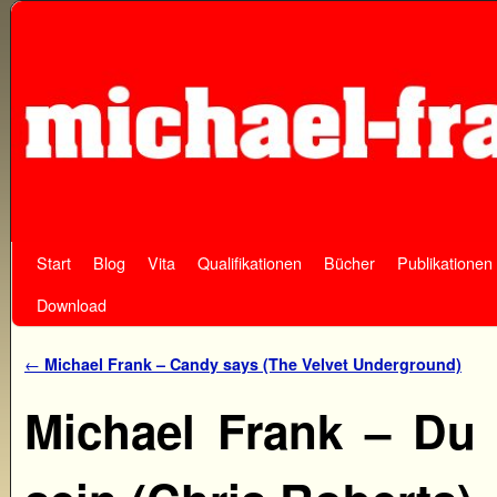
Start
Zum Inhalt wechseln
Zum sekundären Inhalt wechseln
Blog
Vita
Qualifikationen
Bücher
Publikationen
Download
Artikelnavigation
←
Michael Frank – Candy says (The Velvet Underground)
Michael Frank – Du 