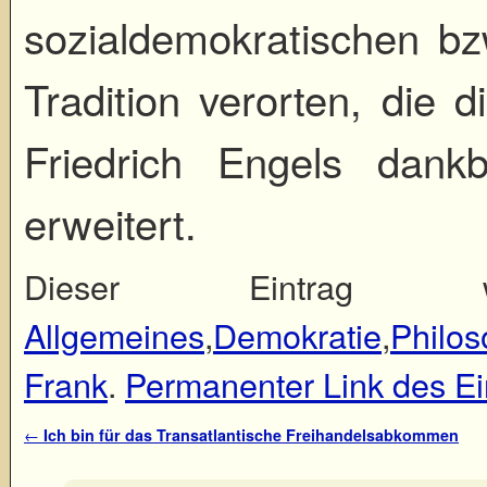
sozialdemokratischen bzw
Tradition verorten, die 
Friedrich Engels dank
erweitert.
Dieser Eintrag wu
Allgemeines
,
Demokratie
,
Philos
Frank
.
Permanenter Link des Ei
Artikelnavigation
←
Ich bin für das Transatlantische Freihandelsabkommen