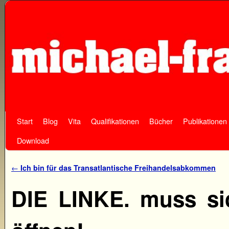
Start
Zum Inhalt wechseln
Zum sekundären Inhalt wechseln
Blog
Vita
Qualifikationen
Bücher
Publikationen
Download
Artikelnavigation
←
Ich bin für das Transatlantische Freihandelsabkommen
DIE LINKE. muss si