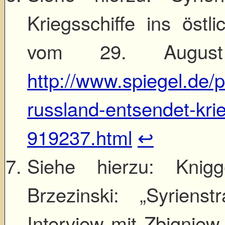
Kriegsschiffe ins östli
vom 29. August
http://www.spiegel.de/po
russland-entsendet-krie
919237.html
↩
Siehe hierzu: Knigge
Brzezinski: „Syriens
Interview mit Zbigniew