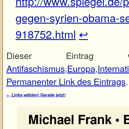
http://www.spiegel.de/po
gegen-syrien-obama-se
918752.html
↩
Dieser Eintrag wu
Antifaschismus
,
Europa
,
Internat
Permanenter Link des Eintrags
.
Artikelnavigation
←
Links wählen! Gerade jetzt!
Michael Frank •