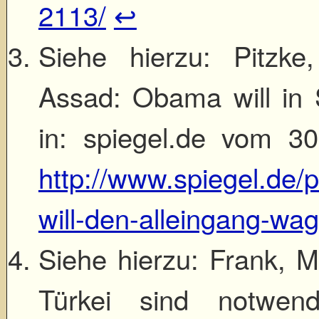
2113/
↩
Siehe hierzu: Pitzke
Assad: Obama will in 
in: spiegel.de vom 30
http://www.spiegel.de/p
will-den-alleingang-wa
Siehe hierzu: Frank, Mi
Türkei sind notwend